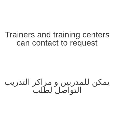
Trainers and training centers
can contact to request
Adopting a training program
Obtaining certified certificates by us
Obtaining international membership
يمكن للمدربين و مراكز التدريب
التواصل لطلب
اعتماد برنامج تدريبى –
الحصول على الشهادات المعتمدة من قبلنا –