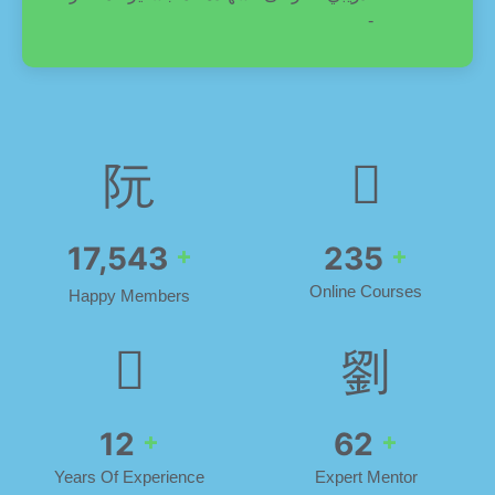
-
19,887
266
+
+
Online Courses
Happy Members
14
71
+
+
Years Of Experience
Expert Mentor