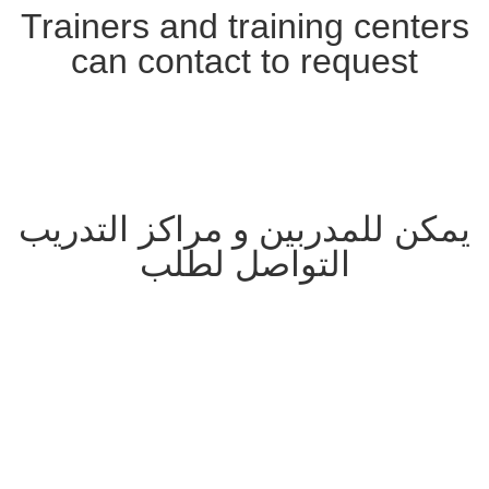
Trainers and training centers
can contact to request
Adopting a training program
Obtaining certified certificates by us
Obtaining international membership
يمكن للمدربين و مراكز التدريب
التواصل لطلب
اعتماد برنامج تدريبى –
الحصول على الشهادات المعتمدة من قبلنا –
الحصول على العضوية الدولية –